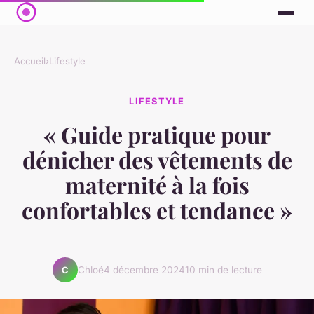
Accueil
›
Lifestyle
LIFESTYLE
« Guide pratique pour
dénicher des vêtements de
maternité à la fois
confortables et tendance »
Chloé
4 décembre 2024
10 min de lecture
C