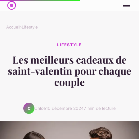
Accueil
›
Lifestyle
LIFESTYLE
Les meilleurs cadeaux de
saint-valentin pour chaque
couple
Chloé
10 décembre 2024
7 min de lecture
C