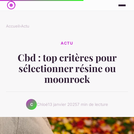
Accueil
›
Actu
ACTU
Cbd : top critères pour
sélectionner résine ou
moonrock
Chloé
13 janvier 2025
7 min de lecture
C