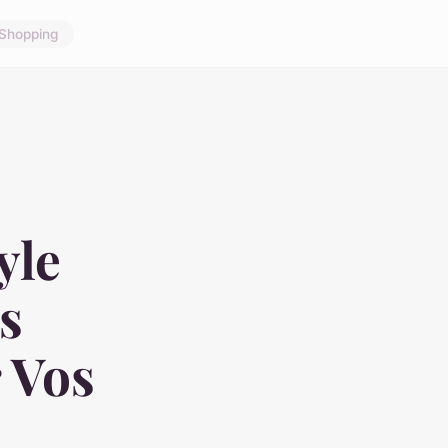
Shopping
yle
s
 Vos