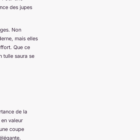
ence des jupes
ages. Non
erne, mais elles
ffort. Que ce
 tulle saura se
rtance de la
 en valeur
d’une coupe
élégante.