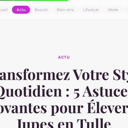
ueil
Actu
Beauté
Bien-etre
Lifestyle
Mode
ACTU
ansformez Votre St
Quotidien : 5 Astuce
ovantes pour Élever
Jupes en Tulle