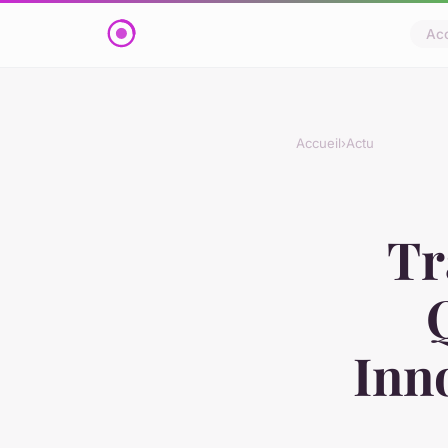
Acc
Accueil
›
Actu
Tr
Inn