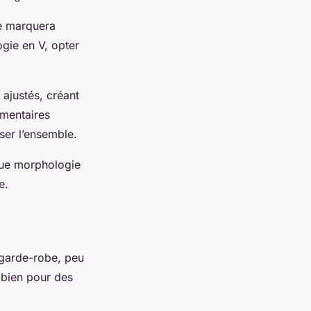
le marquera
gie en V, opter
 ajustés, créant
imentaires
ser l’ensemble.
que morphologie
e.
e garde-robe, peu
 bien pour des