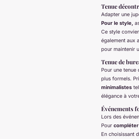
Tenue décontr
Adapter une jupe
Pour le style,
as
Ce style convie
également aux a
pour maintenir 
Tenue de bur
Pour une tenue d
plus formels. Pr
minimalistes
tel
élégance à votr
Événements f
Lors des événeme
Pour
compléter 
En choisissant d