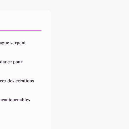
bague serpent
ndance pour
rez des créations
incontournables