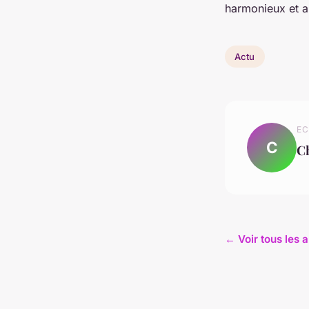
harmonieux et a
Actu
EC
C
C
← Voir tous les a