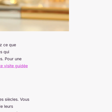
ez ce que
es qui
us. Pour une
te visite guidée
es siècles. Vous
e leurs