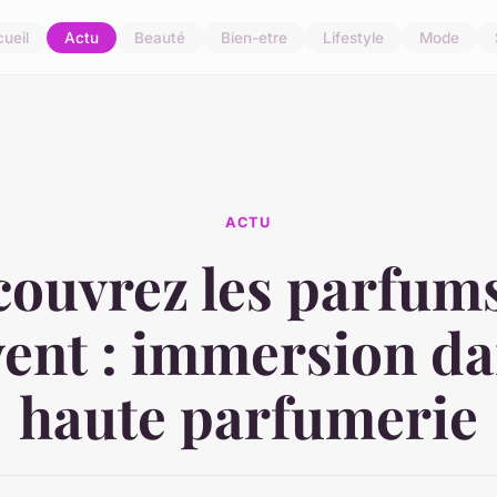
ueil
Actu
Beauté
Bien-etre
Lifestyle
Mode
ACTU
ouvrez les parfum
ent : immersion da
haute parfumerie