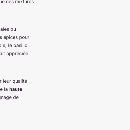
ue ces mixtures
nales ou
es épices pour
ple, le
basilic
ait appréciée
 leur qualité
de la
haute
ignage de