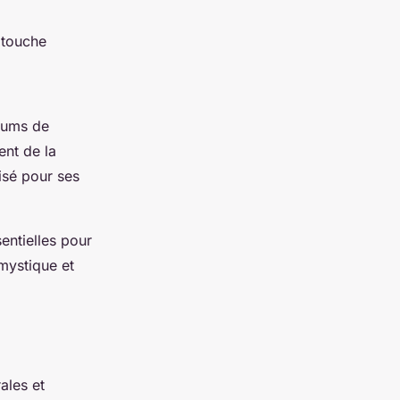
 touche
rfums de
ent de la
lisé pour ses
sentielles pour
mystique et
ales et