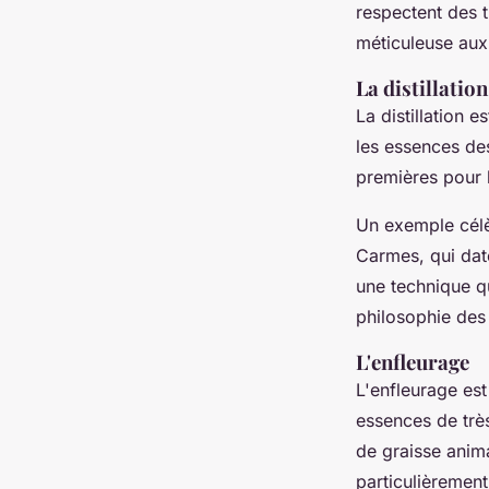
respectent des t
méticuleuse aux 
La distillation
La distillation e
les essences des
premières pour l
Un exemple célèb
Carmes
, qui da
une technique q
philosophie des
L'enfleurage
L'enfleurage est
essences de très
de graisse anima
particulièrement