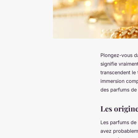
Plongez-vous da
signifie vraimen
transcendent le 
immersion compl
des parfums de
Les origin
Les parfums de 
avez probableme