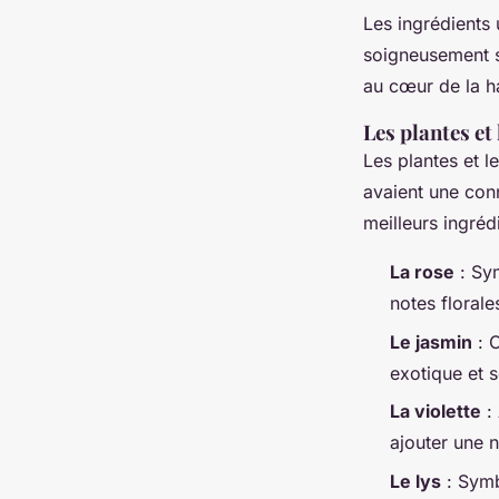
Les ingrédients 
soigneusement sé
au cœur de la h
Les plantes et 
Les plantes et l
avaient une conn
meilleurs ingréd
La rose
: Sym
notes florale
Le jasmin
: C
exotique et 
La violette
: 
ajouter une n
Le lys
: Symb