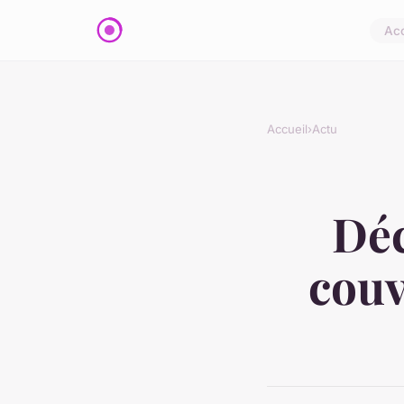
Acc
Accueil
›
Actu
Déc
couv